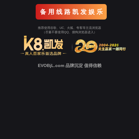
学环境与企业工作场景脱节、过程性评价活动记录跟踪难度
育
介
校
体
威
务
管
旅
关
高、团队合作及项目管理训练场景薄弱、学生能力掌握程度
大
绍
产
介
尼
继
理
服
于
难评价等专业人才培养难点，旨在提高学生的工程实践能力
和职业素养。
连
成
威
品
绍
斯
续
国
服
务
我
威
都
尼
广
研
及
整
(中
教
际
务
平台同时给予基于能力图谱的智能学生能力评价，顺利获得
们
分析学生在实训过程中的表现、项目完成情况以及代码质量
尼
威
斯
东
究
方
体
国)2939
育
教
关
等多维度数据，实现对学生综合能力的深入分析和评价，为
斯
尼
(中
威
院
案
介
学生的个性化开展路径给予科学指导。
凤
政
育
于
新
(中
斯
国)2939
尼
介
本
绍
凰
企
学
国
我
闻
下
国)2939
(中
教
斯
绍
科
高
学
服
习
际
们
中
属
投
产品特色
信
国)2939
育
(中
产
职
院
中
务
者
教
公
心
单
资
加
真实企业级软件生产工程实战