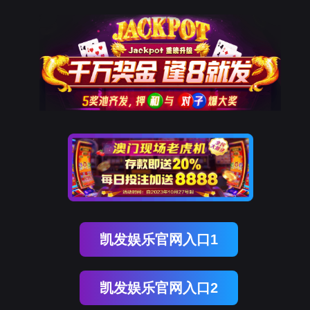
凯发娱乐官网入口1
凯发娱乐官网入口2