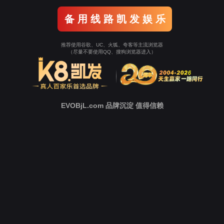
备 用 线 路 凯 发 娱 乐
推荐使用谷歌、UC、火狐、夸客等主流浏览器
（尽量不要使用QQ、搜狗浏览器进入）
EVOBjL.com 品牌沉淀 值得信赖