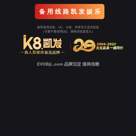
备 用 线 路 凯 发 娱 乐
推荐使用谷歌、UC、火狐、夸客等主流浏览器
（尽量不要使用QQ、搜狗浏览器进入）
EVOBjL.com 品牌沉淀 值得信赖