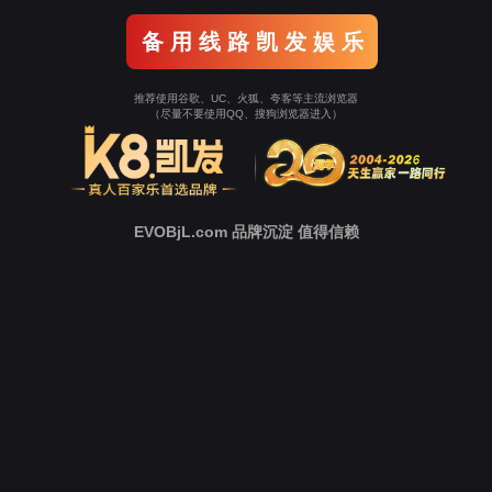
备 用 线 路 凯 发 娱 乐
推荐使用谷歌、UC、火狐、夸客等主流浏览器
（尽量不要使用QQ、搜狗浏览器进入）
EVOBjL.com 品牌沉淀 值得信赖