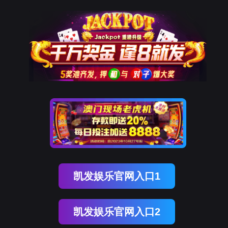
凯发娱乐官网入口1
凯发娱乐官网入口2