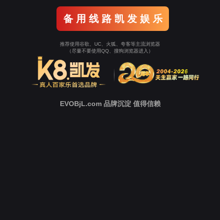
返回威尼斯(中
国)2939
立即跳转